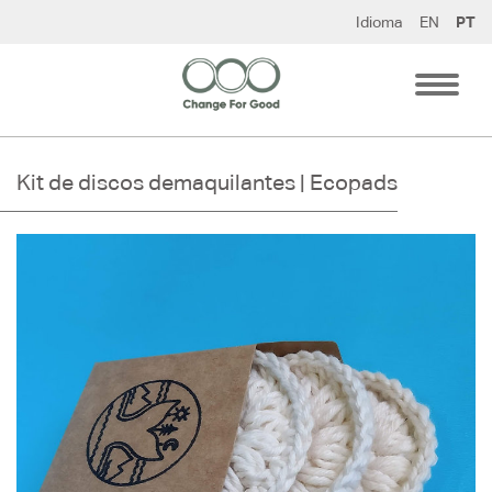
Pular
Idioma
EN
PT
para
o
conteúdo
Kit de discos demaquilantes | Ecopads