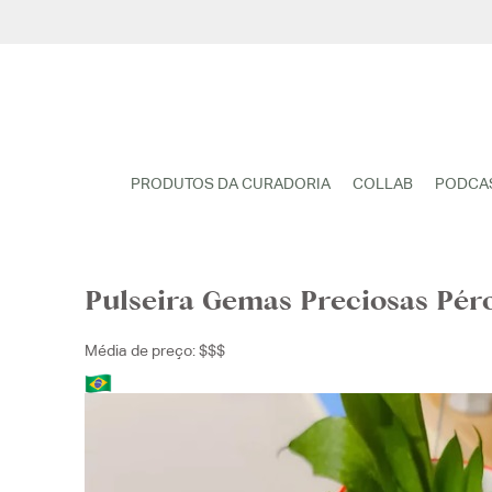
Pular
para
o
conteúdo
PRODUTOS DA CURADORIA
COLLAB
PODCA
Pulseira Gemas Preciosas Pér
Média de preço: $$$