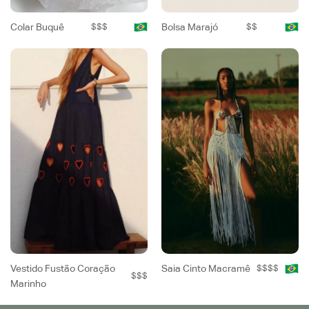
Colar Buquê
$$$
Bolsa Marajó
$$
Vestido Fustão Coração
Saia Cinto Macramê
$$$$
$$$
Marinho