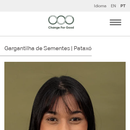
Pular
Idioma
EN
PT
para
o
conteúdo
Gargantilha de Sementes | Pataxó