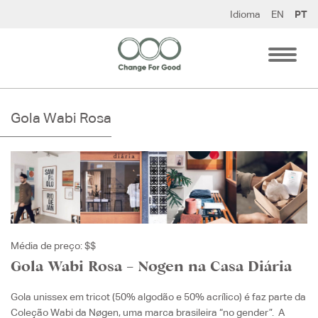
Pular
Idioma
EN
PT
para
o
conteúdo
Gola Wabi Rosa
Média de preço: $$
Gola Wabi Rosa – Nøgen na Casa Diária
Gola unissex em tricot (50% algodão e 50% acrílico) é faz parte da
Coleção Wabi da Nøgen, uma marca brasileira “no gender”. A