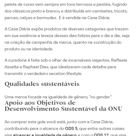
paleta de cores vem sempre em tons terrosos e pastéis, fugindo
dos clássicos preto e branco, e distribuída em camisetas, tricots,
parcas, calças e bermudas. E é vendida na Casa Diária.
A
Casa Diária expõe produtos de diversas categorias que trazem
em sua essência a leveza desses dias felizes para o dia a dia, seja
na criação da campanha da marca, quanto na construção do
produto ou na identidade.
A curadoria é feita sob o olhar de incansáveis viajantes, Raffaele
Asselta e Raphael Dias,
que idealizaram cada detalhe para
transmitir o verdadeiro vacation lifestyle.
Qualidades sustentáveis
Uma marca focada na igualdade de gênero, “no gender”.
Apoio aos Objetivos de
Desenvolvimento Sustentável da ONU
Ao comprar esta gola você está, junto com a Casa Diária,
contribuindo para o alcance do
ODS 5,
que entre outras coisas
visa
alcançar a igualdade de gênero
e com o
ODS 12
, que visa