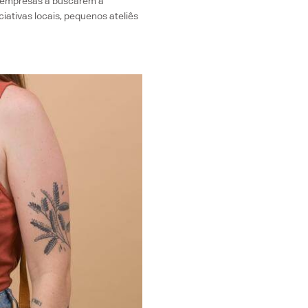
s empresas a buscarem a
iativas locais, pequenos ateliês