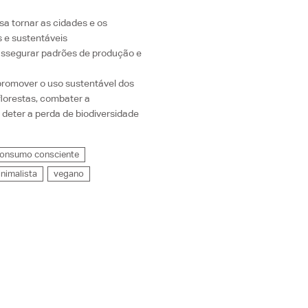
isa
tornar as cidades e os
s e sustentáveis
assegurar padrões de produção e
 promover o uso sustentável dos
florestas, combater a
e deter a perda de biodiversidade
onsumo consciente
nimalista
vegano