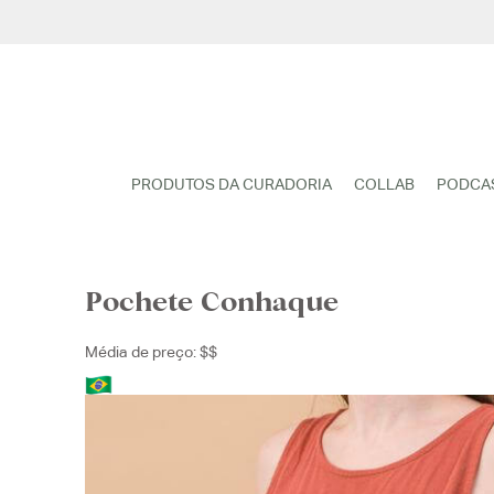
Pular
para
o
conteúdo
PRODUTOS DA CURADORIA
COLLAB
PODCA
Pochete Conhaque
Média de preço: $$