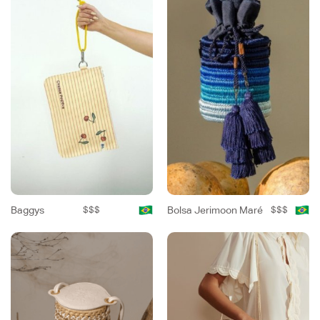
Baggys
$$$
Bolsa Jerimoon Maré
$$$