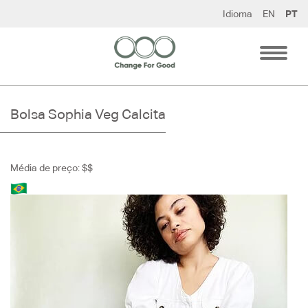
Pular
Idioma
EN
PT
para
o
conteúdo
Bolsa Sophia Veg Calcita
Média de preço: $$