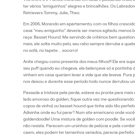
ter vários “amiguinhos” alegres e brincalhões. Os Labrado
Retrievers Tommy, Julie, Theo.
Em 2006, Morando em apartamento, com os filhos crescid
casa “meu amiguinho” deveria ser menos agitado, menos 
raça: Basset Hound. Me servindo de critérios bem questio
mais, ele solta muito pelo, seu rabo sempre derruba e queb
no sofá, no tapete… socorro!
Anita chegou como presente dos meus filhos!!! Ela era supe
seu puff quando eu chegava, ela balançava só a pontinha d
vinham em casa queriam levar a vida que ela levava. Pura p
nos deixou e durante esse período todo nunca derrubou u
Passada a tristeza pela perda, estava eu pronta para ma
lado amoroso do golden, fiquei outra vez me questionando:
copos de vinho) ou basset hound que tinha sido tão perfei
Adivinha onde eu fui parar? Num site americano onde você
goldendoodle! Uma mistura de golden com poodle. Se você 
não resiste. Parecem um ursinhos de pelúcia e pela combi
caem, eles podem ter tamanhos variados, parecia perfeito. 