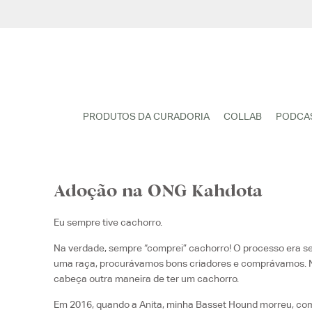
Pular
para
o
conteúdo
PRODUTOS DA CURADORIA
COLLAB
PODCA
Adoção na ONG Kahdota
Eu sempre tive cachorro.
Na verdade, sempre “comprei” cachorro! O processo era 
uma raça, procurávamos bons criadores e comprávamos. 
cabeça outra maneira de ter um cachorro.
Em 2016, quando a Anita, minha Basset Hound morreu, com