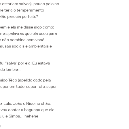
 estariam salvos), pouco pelo no
ele teria o temperamento
 Não parecia perfeito?
bem e ela me disse algo como:
 as palavras que ela usou para
sso não combina com você…
usas sociais e ambientais e
ui “salva” por ela! Eu estava
de lembrar.
migo Têco (apelido dado pela
uper em tudo: super fofo, super
a Lulu, João e Nico no chão,
 vou contar a bagunça que ele
Juju e Simba… hehehe
!