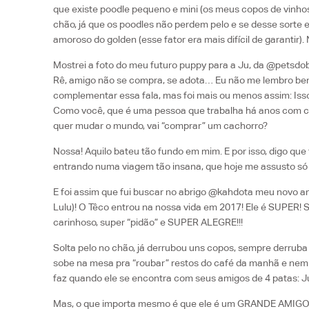
que existe poodle pequeno e mini (os meus copos de vinhos
chão, já que os poodles não perdem pelo e se desse sorte 
amoroso do golden (esse fator era mais difícil de garantir).
Mostrei a foto do meu futuro puppy para a Ju, da @petsdo
Rê, amigo não se compra, se adota… Eu não me lembro bem
complementar essa fala, mas foi mais ou menos assim: I
Como você, que é uma pessoa que trabalha há anos com ca
quer mudar o mundo, vai “comprar” um cachorro?
Nossa! Aquilo bateu tão fundo em mim. E por isso, digo que f
entrando numa viagem tão insana, que hoje me assusto só 
E foi assim que fui buscar no abrigo @kahdota meu novo a
Lulu)! O Têco entrou na nossa vida em 2017! Ele é SUPER! S
carinhoso, super “pidão” e SUPER ALEGRE!!!
Solta pelo no chão, já derrubou uns copos, sempre derruba 
sobe na mesa pra “roubar” restos do café da manhã e nem
faz quando ele se encontra com seus amigos de 4 patas: 
Mas, o que importa mesmo é que ele é um GRANDE AMIGO