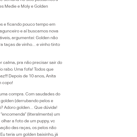
res Medie e Moly e Golden
os e ficando pouco tempo em
bagunceiro e aí buscamos nova
náveis, argumentei: Golden não
ra taças de vinho… e vinho tinto
r calma, pra não precisar sair do
o rabo. Uma fofa! Todos que
az!!! Depois de 10 anos, Anita
m copo!
is uma compra. Com saudades do
 golden (derrubando pelos e
to? Adoro golden… Que dúvida!
 “encomenda” (literalmente) um
olhar a foto de um puppy, vc
nação das raças, os pelos não
Eu teria um golden baixinho, já