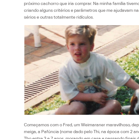
próximo cachorro que iria comprar. Na minha família tivemo
criando alguns critérios e parâmetros que me ajudavam na 
sérios e outras totalmente ridículos.
Começamos com o Fred, um Weimaraner maravilhoso, depo
meiga, a Pafúncia (nome dado pelo Thi, na época com 2 ano
Tho entre 3 e 7 anos, morando em casa e passando finais 