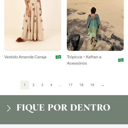
Vestido Amanda Cereja
Trópicca – Kaftan e
Acessórios
1
2
3
4
…
17
18
19
→
FIQUE POR DENTRO