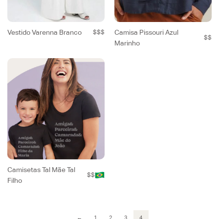
Vestido Varenna Branco
$$$
Camisa Pissouri Azul
$$
Marinho
Camisetas Tal Mãe Tal
$$
Filho
←
1
2
3
4