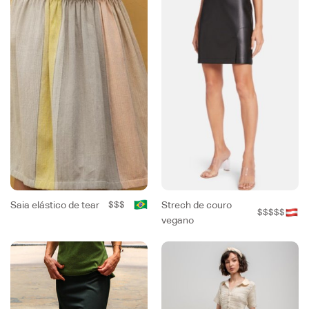
Saia elástico de tear
$$$
Strech de couro
$$$$$
vegano