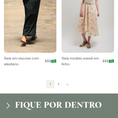
Saia em viscose com
Saia modelo evasê em
$$$
$$$
elastano
linho
1
2
→
FIQUE POR DENTRO