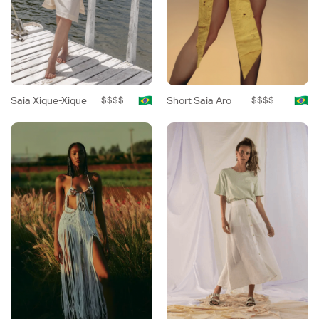
Saia Xique-Xique
$$$$
Short Saia Aro
$$$$